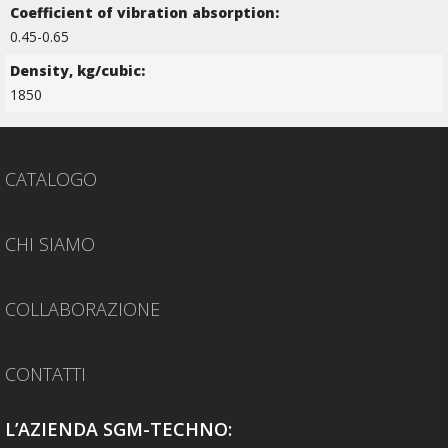
Coefficient of vibration absorption:
0.45-0.65
Density, kg/cubic:
1850
CATALOGO
CHI SIAMO
COLLABORAZIONE
CONTATTI
L’AZIENDA SGM-TECHNO: