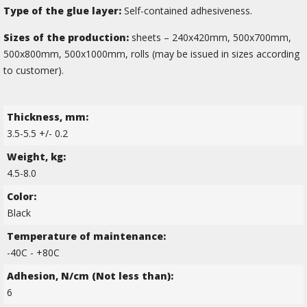
Type of the glue layer:
Self-contained adhesiveness.
Sizes of the production:
sheets – 240х420mm, 500х700mm,
500х800mm, 500х1000mm, rolls (may be issued in sizes according
to customer).
Thickness, mm:
3.5-5.5 +/- 0.2
Weight, kg:
4.5-8.0
Color:
Black
Temperature of maintenance:
-40C - +80С
Adhesion, N/cm (Not less than):
6